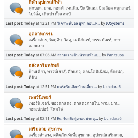
กีฬา อุปกรณ์กีฬา
ฟุตบอล, มวย, กอลฟ์, เทนนิส, ปืน ปืนลม, บิลเลียด สนุกเกอร์,
โบว์ลิ่ง, เดินป่า ตั้งแคมป์
Last post:
Today
at 12:21 PM
วิเคราะห์บอล ยูฟ่า คอนเฟ...
by
IQSystems
อุตสาหกรรม
เครื่องจักร, วัตถุดิบ, วัสดุ, เคมีภัณฑ์, บรรจุภัณฑ์, การ
ออกแบบ
Last post:
Today
at 07:06 AM
สว่านเจาะดิน หัวทุบหัวแย...
by
Panitsupa
อสังหาริมทรัพย์
บ้านเดี่ยว, ทาวน์เฮาส์, ตึกแถว, คอนโดมิเนียม, ห้องพัก,
ที่ดิน
Last post:
Today
at 12:51 PM
แชร์ทริคเลือกบ้านเดี่ยว ...
by
Uchidara6
เฟอร์นิเจอร์
เฟอร์นิเจอร์, ของตกแต่ง, ตกแต่งภายใน, พรม, ม่าน,
วอลเปเปอร์, โคมไฟ
Last post:
Today
at 02:11 PM
Re: รับผลิตตู้ครอบพระ ตู...
by
Uchidara6
เสริมสวย สุขภาพ
เครื่องสำอาง, ผลิตภัณฑ์เพื่อสุขภาพ, อุปกรณ์เสริมสวย,