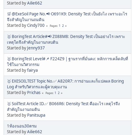
Started by
Ailie662
🛒 @ExeSoil Page No.📢 O691K9: Density Test เป็นยังไง เพราะอะไร
จึงสำคัญในงานถมดิน
Started by
Cindy700
1
2
Pages
🥇 BoringTest Article#📢 Z088M8: Density Test เป็นอย่างไร เพราะ
เหตุใดจึงสำคัญในงานกลบดิน
Started by
Jenny937
🥇 BoringTest Level#📌 F224Z9 | ฐานรากที่มั่นคง: หลักการเคล็ดลับที่
ใช้ในงานวิศวกรรม
Started by
fairya
🥇 EXESOILTEST Topic No.✅ A820R7: การอ่านและก็แปลผล Boring
Log สำหรับวิศวกรและผู้ควบคุมงาน
Started by
Prichas
1
2
Pages
🥇 SoilTest Article ID.✅ B066R6: Density Test คืออะไร เหตุไรจึง
สำคัญในงานถมดิน
Started by
Panitsupa
1ห้องนอน30ตรม
Started by
Ailie662