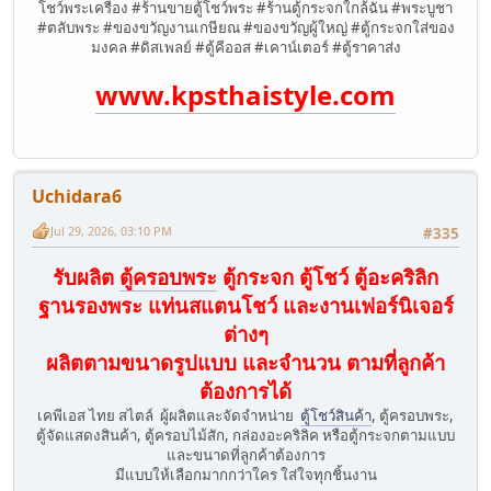
โชว์พระเครื่อง #ร้านขายตู้โชว์พระ #ร้านตู้กระจกใกล้ฉัน #พระบูชา
#ตลับพระ #ของขวัญงานเกษียณ #ของขวัญผู้ใหญ่ #ตู้กระจกใส่ของ
มงคล #ดิสเพลย์ #ตู้คีออส #เคาน์เตอร์ #ตู้ราคาส่ง
www.kpsthaistyle.com
Uchidara6
Jul 29, 2026, 03:10 PM
#335
รับผลิต
ตู้ครอบพระ
ตู้กระจก ตู้โชว์ ตู้อะคริลิก
ฐานรองพระ แท่นสแตนโชว์ และงานเฟอร์นิเจอร์
ต่างๆ
ผลิตตามขนาดรูปแบบ และจำนวน ตามที่ลูกค้า
ต้องการได้
เคพีเอส ไทย สไตล์ ผู้ผลิตและจัดจำหน่าย
ตู้โชว์สินค้า
, ตู้ครอบพระ,
ตู้จัดแสดงสินค้า, ตู้ครอบไม้สัก, กล่องอะคริลิค หรือตู้กระจกตามแบบ
และขนาดที่ลูกค้าต้องการ
มีแบบให้เลือกมากกว่าใคร ใส่ใจทุกชิ้นงาน