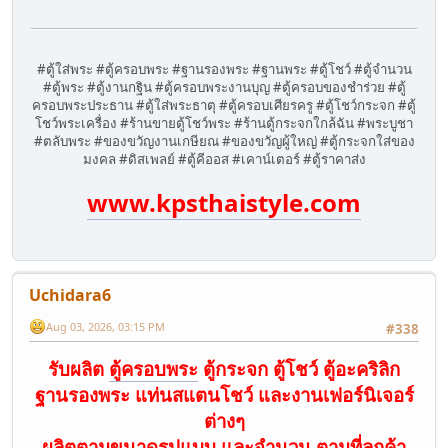
#ตู้ใส่พระ #ตู้ครอบพระ #ฐานรองพระ #ฐานพระ #ตู้โชว์ #ตู้จำนวน
#ตู้พระ #ตู้งานกฐิน #ตู้ครอบพระงานบุญ #ตู้ครอบของชำร่วย #ตู้
ครอบพระประธาน #ตู้ใส่พระธาตุ #ตู้ครอบเศียรครู #ตู้โชว์กระจก #ตู้
โชว์พระเครื่อง #ร้านขายตู้โชว์พระ #ร้านตู้กระจกใกล้ฉัน #พระบูชา
#ตลับพระ #ของขวัญงานเกษียณ #ของขวัญผู้ใหญ่ #ตู้กระจกใส่ของ
มงคล #ดิสเพลย์ #ตู้คีออส #เคาน์เตอร์ #ตู้ราคาส่ง
www.kpsthaistyle.com
Uchidara6
Aug 03, 2026, 03:15 PM
#338
รับผลิต
ตู้ครอบพระ
ตู้กระจก ตู้โชว์ ตู้อะคริลิก
ฐานรองพระ แท่นสแตนโชว์ และงานเฟอร์นิเจอร์
ต่างๆ
ผลิตตามขนาดรูปแบบ และจำนวน ตามที่ลูกค้า