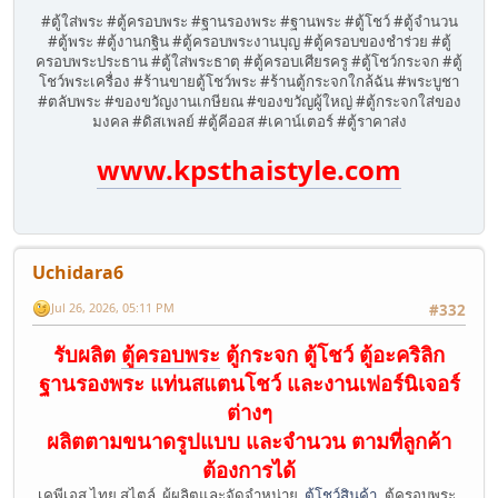
#ตู้ใส่พระ #ตู้ครอบพระ #ฐานรองพระ #ฐานพระ #ตู้โชว์ #ตู้จำนวน
#ตู้พระ #ตู้งานกฐิน #ตู้ครอบพระงานบุญ #ตู้ครอบของชำร่วย #ตู้
ครอบพระประธาน #ตู้ใส่พระธาตุ #ตู้ครอบเศียรครู #ตู้โชว์กระจก #ตู้
โชว์พระเครื่อง #ร้านขายตู้โชว์พระ #ร้านตู้กระจกใกล้ฉัน #พระบูชา
#ตลับพระ #ของขวัญงานเกษียณ #ของขวัญผู้ใหญ่ #ตู้กระจกใส่ของ
มงคล #ดิสเพลย์ #ตู้คีออส #เคาน์เตอร์ #ตู้ราคาส่ง
www.kpsthaistyle.com
Uchidara6
Jul 26, 2026, 05:11 PM
#332
รับผลิต
ตู้ครอบพระ
ตู้กระจก ตู้โชว์ ตู้อะคริลิก
ฐานรองพระ แท่นสแตนโชว์ และงานเฟอร์นิเจอร์
ต่างๆ
ผลิตตามขนาดรูปแบบ และจำนวน ตามที่ลูกค้า
ต้องการได้
เคพีเอส ไทย สไตล์ ผู้ผลิตและจัดจำหน่าย
ตู้โชว์สินค้า
, ตู้ครอบพระ,