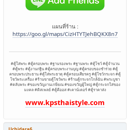
แผนที่ร้าน :
https://goo.gl/maps/CizHTYTJehBQKX8n7
#ตู้ใส่พระ #ตู้ครอบพระ #ฐานรองพระ #ฐานพระ #ตู้โชว์ #ตู้จำนวน
#ตู้พระ #ตู้งานกฐิน #ตู้ครอบพระงานบุญ #ตู้ครอบของชำร่วย #ตู้
ครอบพระประธาน #ตู้ใส่พระธาตุ #ตู้ครอบเศียรครู #ตู้โชว์กระจก #ตู้
โชว์พระเครื่อง #ร้านขายตู้โชว์พระ #ร้านตู้กระจกใกล้ฉัน #พระบูชา
#ตลับพระ #ของขวัญงานเกษียณ #ของขวัญผู้ใหญ่ #ตู้กระจกใส่ของ
มงคล #ดิสเพลย์ #ตู้คีออส #เคาน์เตอร์ #ตู้ราคาส่ง
www.kpsthaistyle.com
Uchidara6