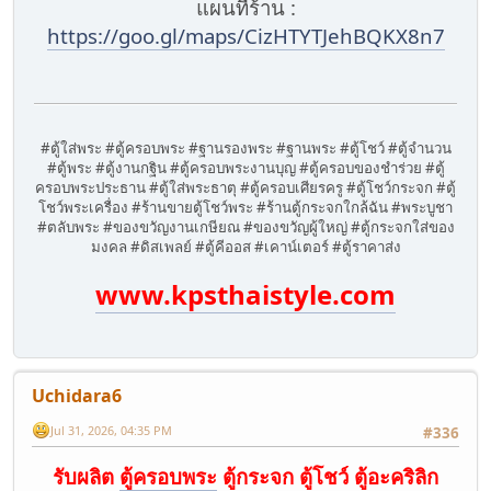
แผนที่ร้าน :
https://goo.gl/maps/CizHTYTJehBQKX8n7
#ตู้ใส่พระ #ตู้ครอบพระ #ฐานรองพระ #ฐานพระ #ตู้โชว์ #ตู้จำนวน
#ตู้พระ #ตู้งานกฐิน #ตู้ครอบพระงานบุญ #ตู้ครอบของชำร่วย #ตู้
ครอบพระประธาน #ตู้ใส่พระธาตุ #ตู้ครอบเศียรครู #ตู้โชว์กระจก #ตู้
โชว์พระเครื่อง #ร้านขายตู้โชว์พระ #ร้านตู้กระจกใกล้ฉัน #พระบูชา
#ตลับพระ #ของขวัญงานเกษียณ #ของขวัญผู้ใหญ่ #ตู้กระจกใส่ของ
มงคล #ดิสเพลย์ #ตู้คีออส #เคาน์เตอร์ #ตู้ราคาส่ง
www.kpsthaistyle.com
Uchidara6
Jul 31, 2026, 04:35 PM
#336
รับผลิต
ตู้ครอบพระ
ตู้กระจก ตู้โชว์ ตู้อะคริลิก