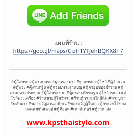
แผนที่ร้าน :
https://goo.gl/maps/CizHTYTJehBQKX8n7
#ตู้ใส่พระ #ตู้ครอบพระ #ฐานรองพระ #ฐานพระ #ตู้โชว์ #ตู้จำนวน
#ตู้พระ #ตู้งานกฐิน #ตู้ครอบพระงานบุญ #ตู้ครอบของชำร่วย #ตู้
ครอบพระประธาน #ตู้ใส่พระธาตุ #ตู้ครอบเศียรครู #ตู้โชว์กระจก #ตู้
โชว์พระเครื่อง #ร้านขายตู้โชว์พระ #ร้านตู้กระจกใกล้ฉัน #พระบูชา
#ตลับพระ #ของขวัญงานเกษียณ #ของขวัญผู้ใหญ่ #ตู้กระจกใส่ของ
มงคล #ดิสเพลย์ #ตู้คีออส #เคาน์เตอร์ #ตู้ราคาส่ง
www.kpsthaistyle.com