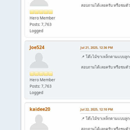
สอบถามได้เลยครับ หรือชมตัว
Hero Member
Posts: 7,763
Logged
Joe524
Jul 21, 2025, 12:36 PM
📌 โต๊ะไม้ขาเหล็กตามแบบลูกค้
สอบถามได้เลยครับ หรือชมตัว
Hero Member
Posts: 7,763
Logged
kaidee20
Jul 22, 2025, 12:10 PM
📌 โต๊ะไม้ขาเหล็กตามแบบลูกค้
สอบถามได้เลยครับ หรือชมตัว