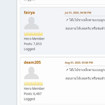
fairya
Jul 31, 2025, 04:58 PM
📌 โต๊ะไม้ขาเหล็กตามแบบลูกค้
สอบถามได้เลยครับ หรือชมตัว
Hero Member
Posts: 7,853
Logged
deam205
Aug 01, 2025, 03:06 PM
📌 โต๊ะไม้ขาเหล็กตามแบบลูกค้
สอบถามได้เลยครับ หรือชมตัว
Hero Member
Posts: 6,487
Logged