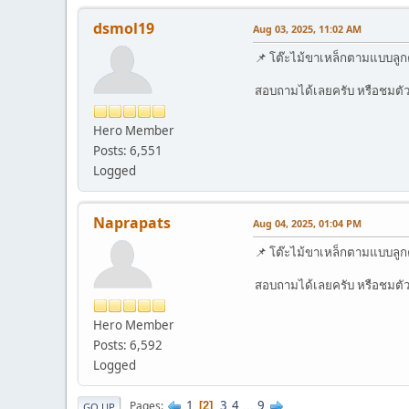
dsmol19
Aug 03, 2025, 11:02 AM
📌 โต๊ะไม้ขาเหล็กตามแบบลูกค้
สอบถามได้เลยครับ หรือชมตัว
Hero Member
Posts: 6,551
Logged
Naprapats
Aug 04, 2025, 01:04 PM
📌 โต๊ะไม้ขาเหล็กตามแบบลูกค้
สอบถามได้เลยครับ หรือชมตัว
Hero Member
Posts: 6,592
Logged
1
3
4
...
9
Pages
2
GO UP