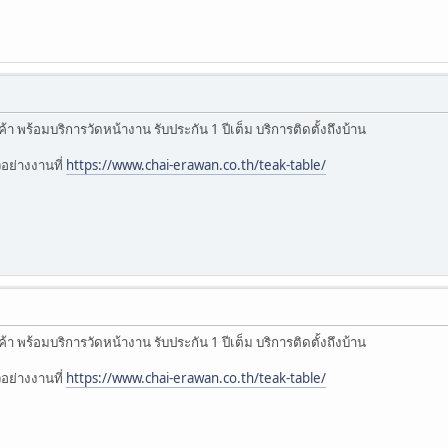
า พร้อมบริการวัดหน้างาน รับประกัน 1 ปีเต็ม บริการติดตั้งถึงบ้าน
อย่างงานที่
https://www.chai-erawan.co.th/teak-table/
า พร้อมบริการวัดหน้างาน รับประกัน 1 ปีเต็ม บริการติดตั้งถึงบ้าน
อย่างงานที่
https://www.chai-erawan.co.th/teak-table/