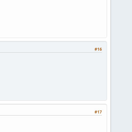
#16
#17