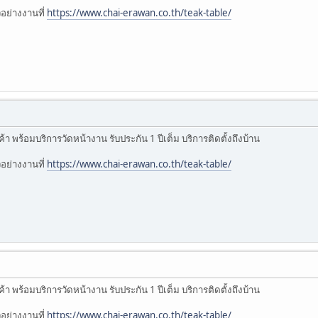
อย่างงานที่
https://www.chai-erawan.co.th/teak-table/
า พร้อมบริการวัดหน้างาน รับประกัน 1 ปีเต็ม บริการติดตั้งถึงบ้าน
อย่างงานที่
https://www.chai-erawan.co.th/teak-table/
า พร้อมบริการวัดหน้างาน รับประกัน 1 ปีเต็ม บริการติดตั้งถึงบ้าน
อย่างงานที่
https://www.chai-erawan.co.th/teak-table/