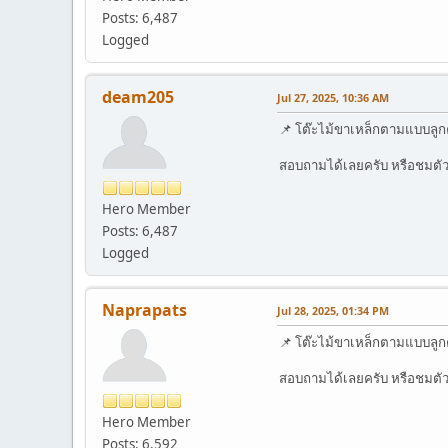
Posts: 6,487
Logged
deam205
Jul 27, 2025, 10:36 AM
📌 โต๊ะไม้ขาเหล็กตามแบบลูกค้
สอบถามได้เลยครับ หรือชมตัว
Hero Member
Posts: 6,487
Logged
Naprapats
Jul 28, 2025, 01:34 PM
📌 โต๊ะไม้ขาเหล็กตามแบบลูกค้
สอบถามได้เลยครับ หรือชมตัว
Hero Member
Posts: 6,592