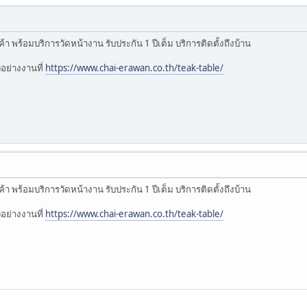
า พร้อมบริการวัดหน้างาน รับประกัน 1 ปีเต็ม บริการติดตั้งถึงบ้าน
อย่างงานที่
https://www.chai-erawan.co.th/teak-table/
า พร้อมบริการวัดหน้างาน รับประกัน 1 ปีเต็ม บริการติดตั้งถึงบ้าน
อย่างงานที่
https://www.chai-erawan.co.th/teak-table/