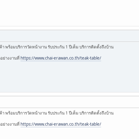
า พร้อมบริการวัดหน้างาน รับประกัน 1 ปีเต็ม บริการติดตั้งถึงบ้าน
อย่างงานที่
https://www.chai-erawan.co.th/teak-table/
า พร้อมบริการวัดหน้างาน รับประกัน 1 ปีเต็ม บริการติดตั้งถึงบ้าน
อย่างงานที่
https://www.chai-erawan.co.th/teak-table/