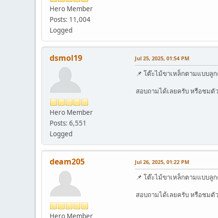
Hero Member
Posts: 11,004
Logged
dsmol19
Jul 25, 2025, 01:54 PM
📌 โต๊ะไม้ขาเหล็กตามแบบลูกค้
สอบถามได้เลยครับ หรือชมตัว
Hero Member
Posts: 6,551
Logged
deam205
Jul 26, 2025, 01:22 PM
📌 โต๊ะไม้ขาเหล็กตามแบบลูกค้
สอบถามได้เลยครับ หรือชมตัว
Hero Member