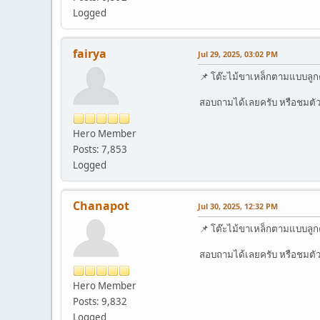
Logged
fairya
Jul 29, 2025, 03:02 PM
📌 โต๊ะไม้ขาเหล็กตามแบบลูกค้
สอบถามได้เลยครับ หรือชมตัว
Hero Member
Posts: 7,853
Logged
Chanapot
Jul 30, 2025, 12:32 PM
📌 โต๊ะไม้ขาเหล็กตามแบบลูกค้
สอบถามได้เลยครับ หรือชมตัว
Hero Member
Posts: 9,832
Logged