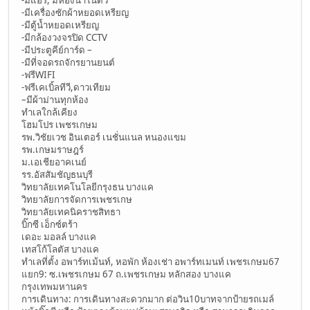
-มีเครื่องซักผ้าหยอดเหรียญ
-มีตู้น้ำหยอดเหรียญ
-มีกล้องวงจรปิด CCTV
-มีประตูคีย์การ์ด –
-มีที่จอดรถจักรยานยนต์
-ฟรีWIFI
-ฟรีเคเบิ้ลทีวี,ดาวเทียม
–มีผ้าม่านทุกห้อง
ทําเลใกล้เคียง
โฮมโปร เพชรเกษม
รพ.วิชัยเวช อินเตอร์ เนชั่นแนล หนองแขม
รพ.เกษมราษฎร์
ม.เอเชียอาคเนย์
รร.อัสสัมชัญธนบุรี
วิทยาลัยเทคโนโลยีกรุงธน บางแค
วิทยาลัยการจัดการเพชรเกษ
วิทยาลัยเทคนิคราชสิทธา
บิ๊กซี เอ็กซ์ตร้า
เดอะ มอลล์ บางแค
เทสโก้โลตัส บางแค
ทำเลที่ตั้ง อพาร์ทเม้นท์, หอพัก ห้องเช่า อพาร์ทเมนท์ เพชรเกษม67
แยก9: ซ.เพชรเกษม 67 ถ.เพชรเกษม หลักสอง บางแค
กรุงเทพมหานคร
การเดินทาง: การเดินทางสะดวกมาก ต่อวิน10บาทจากป้ายรถเมล์