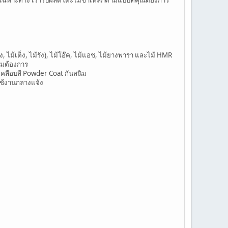
, ไม้เต็ง, ไม้รัง), ไม้โอ๊ค, ไม้แอช, ไม้ยางพารา และไม้ HMR
ามต้องการ
คลือบสี Powder Coat กันสนิม
บใช้งานกลางแจ้ง